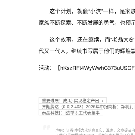
这个计划，就像“小泬”一样，是家
家族不断探索、不断发展的勇气，也预
这个故事，还在继续，而“老翁大
代又一代人，继续书写属于他们的辉煌
活动：【
hKszRFt4WyWwhC373uUSCF
重要进展！成;功.实现稳定产出→
齐翔腾达（0{0}2.408）2025年中报简析：净
泰晶科技{：}选举职工代表董事
声明：证券时报力求信息真实、准确，文章提及内