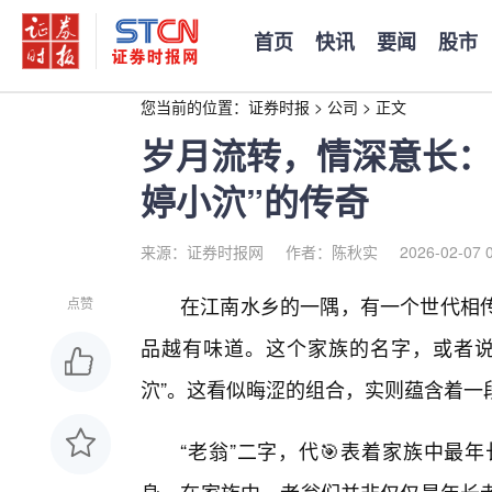
首页
快讯
要闻
股市
您当前的位置：
证券时报
>
公司
>
正文
岁月流转，情深意长：
婷小泬”的传奇
来源：证券时报网
作者：陈秋实
2026-02-07 
在江南水乡的一隅，有一个世代相
点赞
品越有味道。这个家族的名字，或者说
泬”。这看似晦涩的组合，实则蕴含着一
“老翁”二字，代🎯表着家族中最