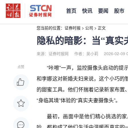
首页
快讯
要闻
股市
您当前的位置：
证券时报
>
公司
>
正文
隐私的暗影：当“真实
来源：证券时报网
作者：吴小莉
2026-02-09 
“咔嚓”一声，监控摄像头启动的提
点赞
和李娜这对新婚夫妇来说，这个小巧的
的甜蜜工具。他们怀揣着记录新家布置
“身临其境”体验的“真实夫妻摄像头”。
最初，画面中是他们精心挑选的家
吵，都构成了他们生活中温暖而真实的一