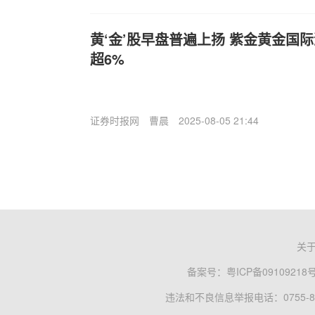
黄‘金’股早盘普遍上扬 紫金黄金国
超6%
证券时报网
曹晨
2025-08-05 21:44
关
备案号：
粤ICP备09109218
违法和不良信息举报电话：0755-83