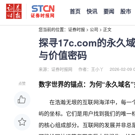
首页
快讯
要闻
股市
您当前的位置：
证券时报
>
公司
>
正文
探寻17c.com的永
与价值密码
来源：证券时报网
作者：王小丫
2026-02-09 
数字世界的锚点：为何“永久域名”
点赞
在浩瀚无垠的互联网海洋中，每一
屿的坐标。它们是用户找到我们的唯一标
的核心组成部分。互联网的发展并非总