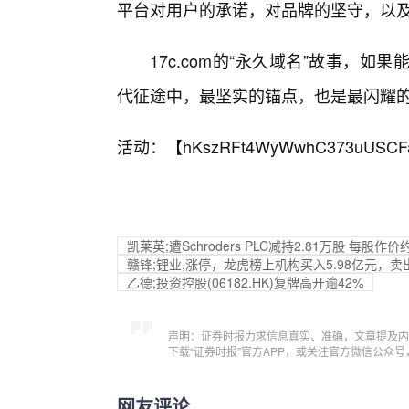
平台对用户的承诺，对品牌的坚守，以
17c.com的“永久域名”故事，
代征途中，最坚实的锚点，也是最闪耀
活动：【
hKszRFt4WyWwhC373uUSCF
凯莱英;遭Schroders PLC减持2.81万股 每股作价
赣锋;锂业,涨停，龙虎榜上机构买入5.98亿元，卖出7
乙德;投资控股(06182.HK)复牌高开逾42%
声明：证券时报力求信息真实、准确，文章提及内
下载“证券时报”官方APP，或关注官方微信公众
网友评论