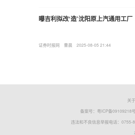
曝吉利拟改‘造’沈阳原上汽通用工厂
证券时报网
曹晨
2025-08-05 21:44
关
备案号：
粤ICP备09109218
违法和不良信息举报电话：0755-83