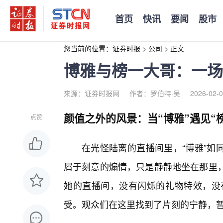
首页
快讯
要闻
股市
您当前的位置：
证券时报
>
公司
>
正文
博雅与榜一大哥：一场
来源：证券时报网
作者：罗伯特·吴
2026-02-0
颜值之外的风景：当“博雅”遇见“
点赞
在光怪陆离的直播间里，“博雅”如
屑于刻意的煽情，只是静静地坐在那里，
她的直播间，没有闪烁的礼物特效，没有
受。观众们在这里找到了片刻的宁静，