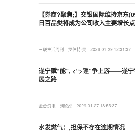
【券商?聚焦;】交银国际维持京东(09
日百品类将成为公司收入主要增长点
三联生活周刊
罗伯特·吴
2026-01-29 12:31:37
遂宁赋“能”, <“>锂”争上游——
展之路
金台资讯
刘欣然
2026-01-27 18:55:37
水发燃气：,担保不存在逾期情况