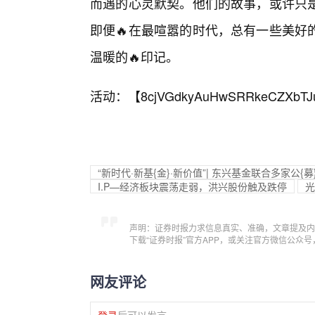
而遇的心灵默契。他们的故事，或许只
即便🔥在最喧嚣的时代，总有一些美好
温暖的🔥印记。
活动：【
8cjVGdkyAuHwSRRkeCZXbTJ
“新时代·新基{金}·新价值”| 东兴基金联合多家公
I.P—经济板块震荡走弱，洪兴股份触及跌停
光
声明：证券时报力求信息真实、准确，文章提及内
下载“证券时报”官方APP，或关注官方微信公众
网友评论