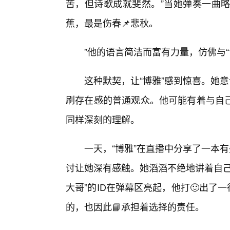
苦，但诗歌成就斐然。”当她弹奏一曲略
蕉，最是伤春📌悲秋。
”他的语言简洁而富有力量，仿佛与
这种默契，让“博雅”感到惊喜。她
刷存在感的普通观众。他可能有着与自己
同样深刻的理解。
一天，“博雅”在直播中分享了一本
讨让她深有感触。她滔滔不绝地讲着自己
大哥”的ID在弹幕区亮起，他打🙂出了
的，也因此📘承担着选择的责任。